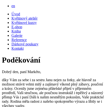
en
Úvod
Květinový ateliér
Květinové kurzy
E-shop
Kniha
Galerie
Reference
Dárkové poukazy
Kontakt
Poděkování
Dobrý den, paní Markéto,
díky Vám za sebe i za sestru Janu nejen za fotky, ale hlavně za
možnost strávit velmi milý a zajímavý víkend plný zábavy, poučení
a krásy. Ocenily jsme zejména přátelské přijetí v příjemném
prostředí, Vaši stručnou, ale poučnou instruktáž i trpělivý a názorný
přístup Vás i paní Dáši k našim nesmělým pokusům, Vaše praktické
rady. Rodina měla radost z našeho spokojeného výrazu a líbily se i
všechny vazby.