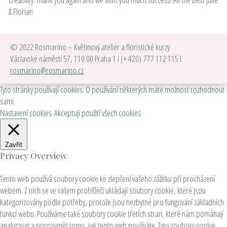
& Florian
© 2022 Rosmarino – Květinový ateliér a floristické kurzy
Václavské náměstí 57, 110 00 Praha 1 I (+ 420) 777 112 115 I
rosmarino@rosmarino.cz
Tyto stránky používají cookies. O používání některých máte možnost rozhodnout
sami.
Nastavení cookies
Akceptuji použití všech cookies
Zavřít
Privacy Overview
Tento web používá soubory cookie ke zlepšení vašeho zážitku při procházení
webem. Z nich se ve vašem prohlížeči ukládají soubory cookie, které jsou
kategorizovány podle potřeby, protože jsou nezbytné pro fungování základních
funkcí webu. Používáme také soubory cookie třetích stran, které nám pomáhají
analyzovat a porozumět tomu, jak tento web používáte. Tyto soubory cookie