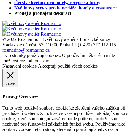
Čerstvé květiny pro hotely, recepce a firmy
Květinový servis pro kanceláře, hotely a restaurace
Prodej a pronájem dekorací
© 2022 Rosmarino – Květinový ateliér a floristické kurzy
Václavské náměstí 57, 110 00 Praha 1 I (+ 420) 777 112 115 I
rosmarino@rosmarino.cz
Tyto stránky používají cookies. O používání některých máte
možnost rozhodnout sami.
Nastavení cookies
Akceptuji použití všech cookies
Zavřít
Privacy Overview
Tento web používá soubory cookie ke zlepšení vašeho zážitku při
procházení webem. Z nich se ve vašem prohlížeči ukládají soubory
cookie, které jsou kategorizovány podle potřeby, protože jsou
nezbytné pro fungování základních funkcí webu. Používáme také
soubory cookie třetích stran, které nám pomáhají analyzovat a