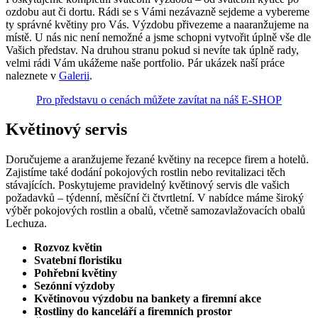
ozdobu aut či dortu. Rádi se s Vámi nezávazně sejdeme a vybereme
ty správné květiny pro Vás. Výzdobu přivezeme a naaranžujeme na
místě. U nás nic není nemožné a jsme schopni vytvořit úplně vše dle
Vašich představ. Na druhou stranu pokud si nevíte tak úplně rady,
velmi rádi Vám ukážeme naše portfolio. Pár ukázek naší práce
naleznete v
Galerii
.
Pro představu o cenách můžete zavítat na náš E-SHOP
Květinový servis
Doručujeme a aranžujeme řezané květiny na recepce firem a hotelů.
Zajistíme také dodání pokojových rostlin nebo revitalizaci těch
stávajících. Poskytujeme pravidelný květinový servis dle vašich
požadavků – týdenní, měsíční či čtvrtletní. V nabídce máme široký
výběr pokojových rostlin a obalů, včetně samozavlažovacích obalů
Lechuza.
Rozvoz květin
Svatební floristiku
Pohřební květiny
Sezónní výzdoby
Květinovou výzdobu na bankety a firemní akce
Rostliny do kanceláří a firemních prostor