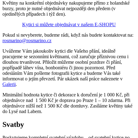
Květiny na konkrétní objednávky nakupujeme přímo z holandské
burzy, proto je nutné objednávat nejpozději den předem (v
ojedinělých případech i týž den).
Kytici si můžete objednávat v našem E-SHOPU
Pokud si nevyberete, budeme rádi, když nás budete kontaktovat na:
rosmarino@rosmarino.cz
Uvážeme Vám jakoukoliv kytici dle Vašeho přání, ideálně
pracujeme se sezonními květinami, což zaručuje příznivou cenu i
dlouhou trvanlivost. Přiložit můžeme osobní pozdrav či přání,
popřípadě láhev vína, bonboniéru či jinou pozornost. Před
odesláním Vám pošleme fotografii kytice a budeme Vás také
informovat o jejím převzetí. Pár ukázek naší práce naleznete v
Galerii
.
Minimální hodnota kytice či dekorace k doručení je 1 000 Kč, při
objednávce nad 1 500 Kč je doprava po Praze 1 – 10 zdarma. Při
objednávce nižší než 1 500 Kč dle domluvy. Zasíláme květiny také
do Lysé nad Labem.
Svatby
Poskytujeme kompletní svatební výzdobu – od svatební kytice po