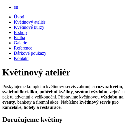
en
Úvod
Květinový ateliér
Květinové kurzy
E-shop
Kniha
Galerie
Reference
Dárkové poukazy
Kontakt
Květinový ateliér
Poskytujeme kompletní květinový servis zahrnující
rozvoz květin
,
svatební ﬂoristiku
,
pohřební květiny
,
sezónní výzdobu
, zejména
pak tu adventní a velikonoční. Připravíme květinovou
výzdobu na
eventy
, bankety a firemní akce. Nabízíme
květinový servis pro
kanceláře, hotely a restaurace.
Doručujeme květiny